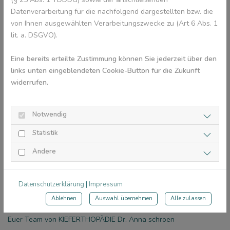
Bei kleinen Spangen-Notfällen schaut auf unserer Homepage
Datenverarbeitung für die nachfolgend dargestellten bzw. die
unter “SOS”, da findet ihr ein paar Tipps.
von Ihnen ausgewählten Verarbeitungszwecke zu (Art 6 Abs. 1
Bei größeren Notfällen wendet euch an die Praxis M17 -die
lit. a. DSGVO).
helfen euch die Zeit zu überbrücken bis wir wieder da sind. Am
besten bucht ihr gleich einen SOS -Termin über unser Online-
Eine bereits erteilte Zustimmung können Sie jederzeit über den
Portal für eine Reparatur.
links unten eingeblendeten Cookie-Button für die Zukunft
widerrufen.
M17
Dr. Weiland
Notwendig
Moritzstrasse 17
Statistik
85049 Ingolstadt
Andere
Tel.: 0841- 33022
Datenschutzerklärung
|
Impressum
Ablehnen
Auswahl übernehmen
Alle zulassen
Wir wünschen alle erholsame Ferien!
Euer Team von KIEFERTHOPÄDIE Dr. Anna schroen