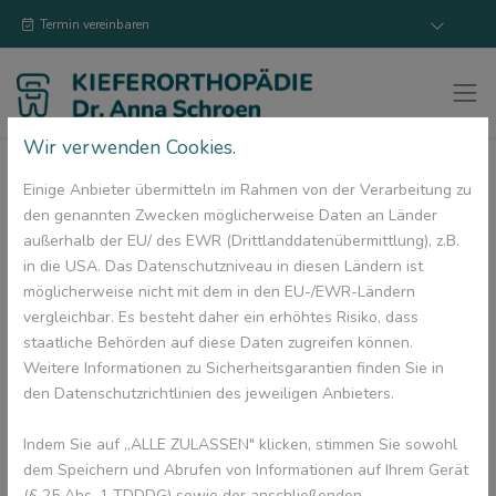
Termin vereinbaren
Wir verwenden Cookies.
Winterurlaub - Wir
Einige Anbieter übermitteln im Rahmen von der Verarbeitung zu
wünschen schöne Ferien
den genannten Zwecken möglicherweise Daten an Länder
außerhalb der EU/ des EWR (Drittlanddatenübermittlung), z.B.
in die USA. Das Datenschutzniveau in diesen Ländern ist
17. Februar 2026
möglicherweise nicht mit dem in den EU-/EWR-Ländern
Liebe Patientinne, liebe Patienten,
vergleichbar. Es besteht daher ein erhöhtes Risiko, dass
staatliche Behörden auf diese Daten zugreifen können.
wir gönnen uns eine kleine Pause und verschabschieden uns in
Weitere Informationen zu Sicherheitsgarantien finden Sie in
den Winterurlaub.
den Datenschutzrichtlinien des jeweiligen Anbieters.
Vom 17.02 - 19.02 ist die Praxis geschlossen.
Indem Sie auf „ALLE ZULASSEN" klicken, stimmen Sie sowohl
Am 23.02.2026 sind wir wieder für euch da.
dem Speichern und Abrufen von Informationen auf Ihrem Gerät
(§ 25 Abs. 1 TDDDG) sowie der anschließenden