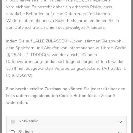
möglicherweise nicht mit dem in den EU-/EWR-Ländern
vergleichbar. Es besteht daher ein erhöhtes Risiko, dass
staatliche Behörden auf diese Daten zugreifen können.
Weitere Informationen zu Sicherheitsgarantien finden Sie in
den Datenschutzrichtlinien des jeweiligen Anbieters.
Stark vergrößerte Frontzahnstufe |
Quelle: Dr. Freudenberg
Indem Sie auf „ALLE ZULASSEN" klicken, stimmen Sie sowohl
dem Speichern und Abrufen von Informationen auf Ihrem Gerät
(§ 25 Abs. 1 TDDDG) sowie der anschließenden
Von kleinen Rissen oder Absplitterungen bis hin zu
Datenverarbeitung für die nachfolgend dargestellten bzw. die
Zahnfrakturen oder sogar Zahnverlust. Da mit 6 Jahren die
von Ihnen ausgewählten Verarbeitungszwecke zu (Art 6 Abs. 1
bleibenden Zähne durchbrechen, leider eben die bleibenden
lit. a. DSGVO).
Frontzähne, also genau die Zähne, die wir für unser ganzes
Leben gerne besonders hübsch weiß und gerade hätten.
Eine bereits erteilte Zustimmung können Sie jederzeit über den
links unten eingeblendeten Cookie-Button für die Zukunft
widerrufen.
Notwendig
Statistik